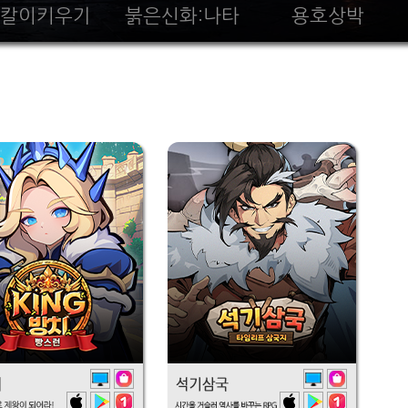
칼이키우기
붉은신화:나타
용호상박