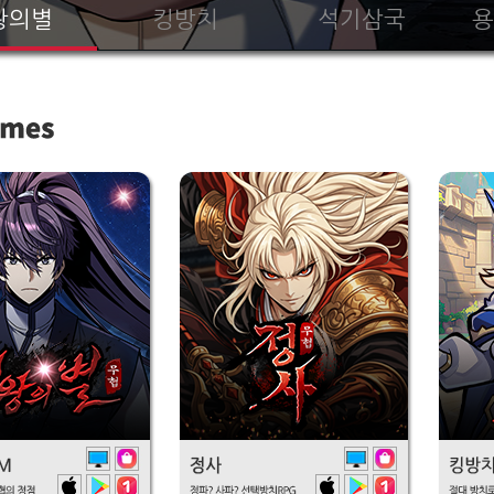
왕의별
킹방치
석기삼국
용