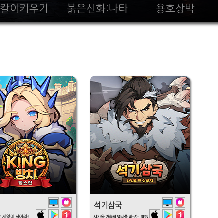
칼이키우기
붉은신화:나타
용호상박