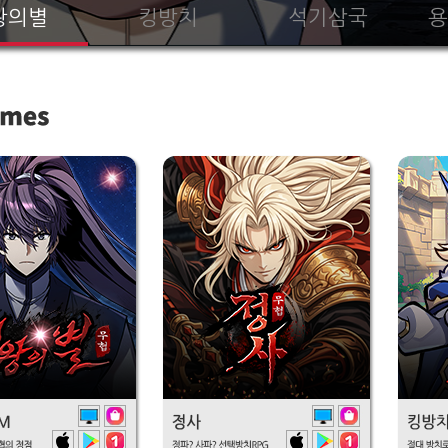
왕의별
킹방치
석기삼국
용